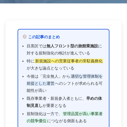
この記事のまとめ
目黒区では
無人フロント型の旅館業施設
に
対する規制強化の検討が進んでいる
特に
新規施設への営業従事者の常駐義務化
が大きな論点となっている
今後は「完全無人」から
適切な管理体制を
前提とした運営
へのシフトが求められる可
能性が高い
既存事業者・新規参入者ともに、
早めの体
制見直し
が重要となる
規制強化は一方で、
管理品質が高い事業者
の競争優位
につながる側面もある